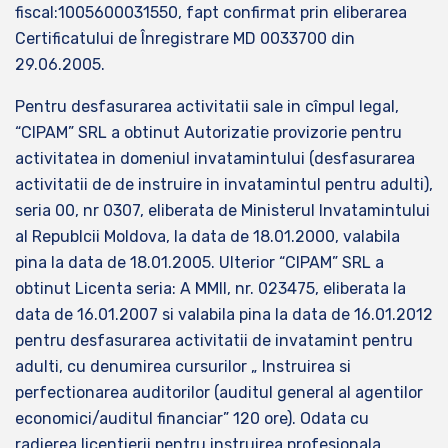
fiscal:1005600031550, fapt confirmat prin eliberarea
Certificatului de Înregistrare MD 0033700 din
29.06.2005.
Pentru desfasurarea activitatii sale in cîmpul legal,
“CIPAM” SRL a obtinut Autorizatie provizorie pentru
activitatea in domeniul invatamintului (desfasurarea
activitatii de de instruire in invatamintul pentru adulti),
seria 00, nr 0307, eliberata de Ministerul Invatamintului
al Republcii Moldova, la data de 18.01.2000, valabila
pina la data de 18.01.2005. Ulterior “CIPAM” SRL a
obtinut Licenta seria: A MMII, nr. 023475, eliberata la
data de 16.01.2007 si valabila pina la data de 16.01.2012
pentru desfasurarea activitatii de invatamint pentru
adulti, cu denumirea cursurilor „ Instruirea si
perfectionarea auditorilor (auditul general al agentilor
economici/auditul financiar” 120 ore). Odata cu
radierea licentierii pentru instruirea profesionala